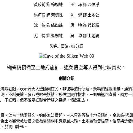
黃莎莉 飾 棕蜘蛛 田 琛 飾 沙悟淨
馬海倫 飾 紫蜘蛛 沈 勞 飾 土地公
沈 依 飾 綠蜘蛛 唐 迪 飾 蜈蚣精
尤 情 飾 藍蜘蛛 吳 瑋 飾 土地婆
彩色 / 國語 / 82分鐘
蜘蛛精預備至土地府施計，避免悟空等人得到七味真火。
劇情介紹
蛛勸阻，表示齊天大聖隨伺在旁，非彼等道行所及。妖精們經過思量，連續
山洞，不料失策。豬八戒跟丟妖精，被悟空變作樹木，三蜘蛛返回查看，兩方一
抗一干妖精，但不敵眾妖聯合所結之巨網，憤然離去。
，怎奈土地婆健忘，始終無法憶起，三人只得等待土地公歸府。金蜘蛛得知
告訴土地婆營救唐僧之物為盤絲洞中霹靂風火輪。土地婆轉告悟空，悟空與沙僧
何，於洞口詐死。