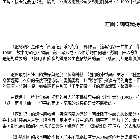
主角，接著先後在佳藝、麗的、無線等電視公司參與戲劇演出，至1990年
左圖：蜘蛛精持
《盤絲洞》是邵氏「西遊記」系列的第三部作品，這套電影一共拍了四集，按順序計有《西遊記》(The 
1968)。故事的軸心人物唐三藏、豬八戒、沙悟淨均由何藩、彭鵬、田琛
是絕對重要的，例如丁紅飾演的鐵扇公主僅佔該片的前半，後面則都是鄭佩
電影最引人注目的焦點莫過於七位蜘蛛精，她們的外型設計良好，七種色彩
穿著輕薄，衣料的長度不遜泳裝，露腿露肩，以致她們雖扮演古代的角色，
的氣氛。特別一提，蜘蛛精們在片頭「千手觀音」式的表演鏡頭，整齊劃一
在選角上，這七位姊妹相稱的美人並不遜於早先的《七仙女》(1963)，
「妖」而非「仙」，但平心而論，呈現的效果仍是美不勝收的。
「西遊記」的調性應較傾向男性觀眾的喜好，因此除了性感的蜘蛛精外，也
將山洞佯裝為大戶等片段也有一定水準。片中的武打則帶有一些戲曲的元素
果，卻也為劇情的推進增加娛樂性。總體而言，《盤絲洞》在這方面的表現
《盤絲洞》的故事時間不長，如果單就孫悟空等人力破蜘蛛精計謀鋪陳，