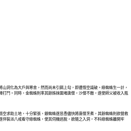
將山洞化為大戶與寒舍，然而尚未引餌上勾，即遭悟空識破。綠蜘蛛生一計，
陣打鬥。同時，金蜘蛛則率其餘姊妹圍堵唐僧，沙僧不敵，遂使師父被收入瓶
悟空求助土地，十分緊張，銀蜘蛛遂慫恿儘快將唐僧烹煮，其餘蜘蛛則欲營救
遂佯裝派八戒看守綠蜘蛛，使其伺機逃脫，欲隨之入洞，不料綠蜘蛛離開牢