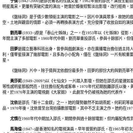
于倩
(1942~2000)是邵氏著名的性感女星，1962年簽約邵氏，演
明星風采，更屢有突破尺度的演出。她曾於婚後短暫淡出影壇，改行經商，並於1
《盤絲洞》是于倩少數領銜主演的電影之一。因片中演員眾多，故她的戲份
空、土地與觀音的情節，必須一再轉換表演方式，充分發揮了收放自如的演
劉亮華
(1933~)原是「泰山七姊妹」之一，在1953年以《七姊妹
年間主演了多部電影。1960年代中期，劉亮華重投邵氏，參與十餘部片，但
田夢
是國立藝專科班出身，曾參與戲劇演出，亦在廣播電台擔任過主持人
利，僅零星接演了幾部電影，且多為小小配角，僅在《盤絲洞》一片有較重要
星。
《盤絲洞》片中，除于倩與沈依戲份最多外，田夢的部份大約與劉亮華不相
黃莎莉
(1949~2009?)以《七仙女》一片踏入影壇，但她在邵氏的
等性感明星那般閃亮，往往擔任配角或客串。1970年代初期脫離邵氏以後
視，於1976年主演的電視劇《大家姐》，此劇至今仍被視為她的代表作。
沈依
是邵氏「新十二金釵」之一，她的聲勢雖然不如胡燕妮、何莉莉等
品。1970年後，沈依曾至台灣拍攝數部電影，其中不乏主演之作。她約在197
尤情
在1960年代中期加入邵氏，期間參與過十餘部電影，但均屬配角
馬海倫
(1947~)是香港知名的電視演員，早年曾簽約邵氏，在196