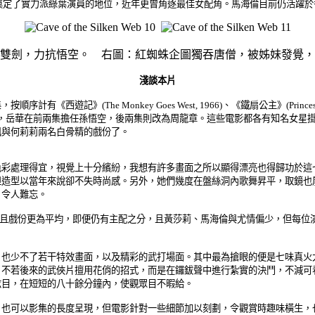
代奠定了實力派綠葉演員的地位，近年更曾角逐最佳女配角。馬海倫目前仍活躍於
雙劍，力抗悟空。 右圖：紅蜘蛛企圖獨吞唐僧，被姊妹發覺，
淺談本片
Monkey Goes West, 1966)、《鐵扇公主》(Princess Iron Fan,
分飾，岳華在前兩集擔任孫悟空，後兩集則改為周龍章。這些電影都各有知名女星
佩與何莉莉兩名白骨精的戲份了。
處理得宜，視覺上十分繽紛，我想有許多畫面之所以顯得漂亮也得歸功於這
但造型以當年來說卻不失時尚感。另外，她們幾度在盤絲洞內歌舞昇平，取鏡也
，令人難忘。
並且戲份更為平均，即便仍有主配之分，且黃莎莉、馬海倫與尤情偏少，但每位
少不了若干特效畫面，以及精彩的武打場面。其中最為搶眼的便是七味真火
，不若後來的武俠片擅用花俏的招式，而是在鑼鈸聲中進行紮實的決鬥，不減可
炫目，在短短的八十餘分鐘內，使觀眾目不暇給。
也可以影集的長度呈現，但電影針對一些細節加以刻劃，令觀賞時趣味橫生，