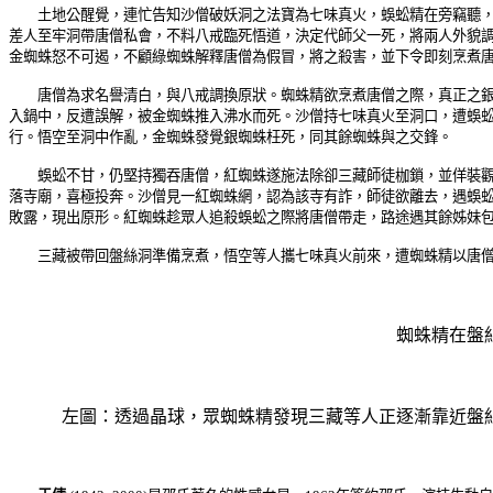
土地公醒覺，連忙告知沙僧破妖洞之法寶為七味真火，蜈蚣精在旁竊聽，至
差人至牢洞帶唐僧私會，不料八戒臨死悟道，決定代師父一死，將兩人外貌
金蜘蛛怒不可遏，不顧綠蜘蛛解釋唐僧為假冒，將之殺害，並下令即刻烹煮
唐僧為求名譽清白，與八戒調換原狀。蜘蛛精欲烹煮唐僧之際，真正之銀蜘
入鍋中，反遭誤解，被金蜘蛛推入沸水而死。沙僧持七味真火至洞口，遭蜈
行。悟空至洞中作亂，金蜘蛛發覺銀蜘蛛枉死，同其餘蜘蛛與之交鋒。
蜈蚣不甘，仍堅持獨吞唐僧，紅蜘蛛遂施法除卻三藏師徒枷鎖，並佯裝觀音
落寺廟，喜極投奔。沙僧見一紅蜘蛛網，認為該寺有詐，師徒欲離去，遇蜈
敗露，現出原形。紅蜘蛛趁眾人追殺蜈蚣之際將唐僧帶走，路途遇其餘姊妹
三藏被帶回盤絲洞準備烹煮，悟空等人攜七味真火前來，遭蜘蛛精以唐僧威
蜘蛛精在盤
左圖：透過晶球，眾蜘蛛精發現三藏等人正逐漸靠近盤