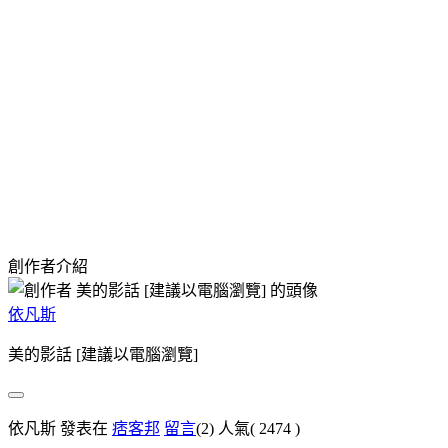
創作者介紹
依凡斯
美的影話 [建議以電腦瀏覽]
依凡斯 發表在
痞客邦
留言
(2)
人氣(
2474
)