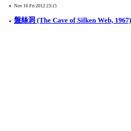
Nov
16
Fri
2012
23:15
盤絲洞 (The Cave of Silken Web, 1967