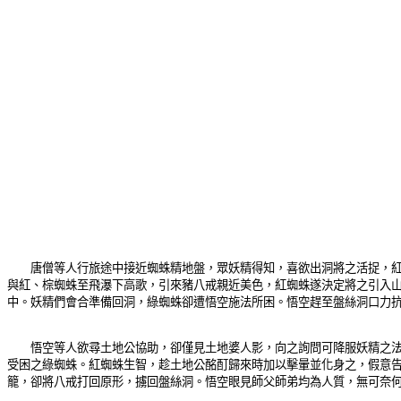
唐僧等人行旅途中接近蜘蛛精地盤，眾妖精得知，喜欲出洞將之活捉，紅蜘
與紅、棕蜘蛛至飛瀑下高歌，引來豬八戒親近美色，紅蜘蛛遂決定將之引入
中。妖精們會合準備回洞，綠蜘蛛卻遭悟空施法所困。悟空趕至盤絲洞口力
悟空等人欲尋土地公協助，卻僅見土地婆人影，向之詢問可降服妖精之法寶
受困之綠蜘蛛。紅蜘蛛生智，趁土地公酩酊歸來時加以擊暈並化身之，假意
籠，卻將八戒打回原形，擄回盤絲洞。悟空眼見師父師弟均為人質，無可奈