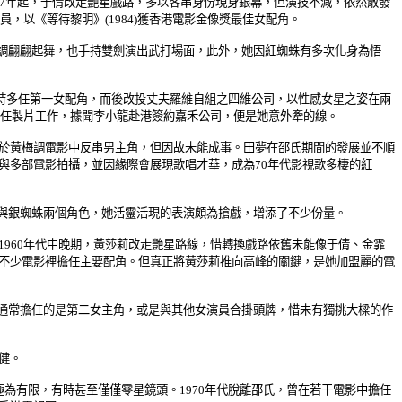
。1967年起，于倩改走艷星戲路，多以客串身份現身銀幕，但演技不減，依然散發
，以《等待黎明》(1984)獲香港電影金像獎最佳女配角。
調翩翩起舞，也手持雙劍演出武打場面，此外，她因紅蜘蛛有多次化身為悟
司，當時多任第一女配角，而後改投丈夫羅維自組之四維公司，以性感女星之姿在兩
，轉任製片工作，據聞李小龍赴港簽約嘉禾公司，便是她意外牽的線。
波於黃梅調電影中反串男主角，但因故未能成事。田夢在邵氏期間的發展並不順
與多部電影拍攝，並因緣際會展現歌唱才華，成為70年代影視歌多棲的紅
與銀蜘蛛兩個角色，她活靈活現的表演頗為搶戲，增添了不少份量。
約1960年代中晚期，黃莎莉改走艷星路線，惜轉換戲路依舊未能像于倩、金霏
在不少電影裡擔任主要配角。但真正將黃莎莉推向高峰的關鍵，是她加盟麗的電
通常擔任的是第二女主角，或是與其他女演員合掛頭牌，惜未有獨挑大樑的作
健。
半極為有限，有時甚至僅僅零星鏡頭。1970年代脫離邵氏，曾在若干電影中擔任