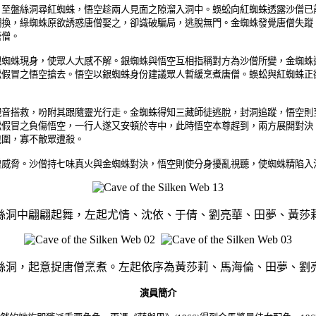
盤絲洞尋紅蜘蛛，悟空趁兩人見面之隙溜入洞中。蜈蚣向紅蜘蛛透露沙僧已
調換，綠蜘蛛原欲誘惑唐僧娶之，卻識破騙局，逃脫無門。金蜘蛛發覺唐僧失蹤
唐僧。
蛛現身，使眾人大感不解。銀蜘蛛與悟空互相指稱對方為沙僧所變，金蜘蛛
蚣假冒之悟空搶去。悟空以銀蜘蛛身份建議眾人暫緩烹煮唐僧。蜈蚣與紅蜘蛛正
搭救，吩附其跟隨靈光行走。金蜘蛛得知三藏師徒逃脫，封洞追蹤，悟空則
蚣假冒之負傷悟空，一行人遂又安頓於寺中，此時悟空本尊趕到，兩方展開對決
包圍，寡不敵眾遭殺。
脅。沙僧持七味真火與金蜘蛛對決，悟空則使分身擾亂視聽，使蜘蛛精陷入
絲洞中翩翩起舞，左起尤情、沈依、于倩、劉亮華、田夢、黃莎
絲洞，起意捉唐僧烹煮。
左起依序為黃莎莉、馬海倫
、田夢
、劉
演員簡介