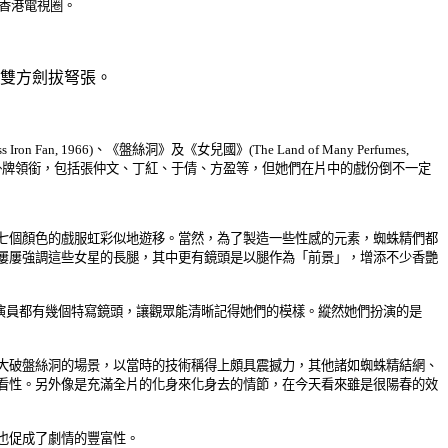
香港電視圈。
雙方劍拔弩張。
 1966)、《盤絲洞》及《女兒國》(The Land of Many Perfumes,
掛牌領銜，包括張仲文、丁紅、于倩、方盈等，但她們在片中的戲份倒不一定
七個顏色的戲服虹彩似地遊移。當然，為了製造一些性感的元素，蜘蛛精們都
屢屢強調這些女星的長腿，其中更有鏡頭是以腿作為「前景」，增添不少香艷
演員都有幾個特寫鏡頭，讓觀眾能清晰記得她們的模樣。縱然她們扮演的是
大破盤絲洞的場景，以當時的技術稱得上頗具震撼力，其他諸如蜘蛛精結網、
看性。另外像是充滿全片的化身來化身去的情節，在今天看來雖是很陽春的效
也促成了劇情的豐富性。