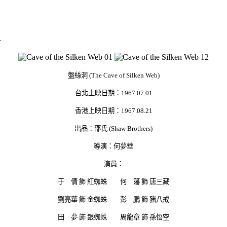
)
盤絲洞 (The Cave of Silken Web)
台北上映日期：1967.07.01
香港上映日期：1967.08.21
出品：邵氏 (Shaw Brothers)
導演：何夢華
演員：
于 倩 飾 紅蜘蛛 何 藩 飾 唐三藏
劉亮華 飾 金蜘蛛 彭 鵬 飾 豬八戒
田 夢 飾 銀蜘蛛 周龍章 飾 孫悟空