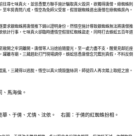
前往尋七味真火，並慫恿雙方聯手施計騙取真火毀洞，欲獨得唐僧。綠蜘蛛則
，至牢房責問八戒，悟空為免師父受害，假冒銀蜘蛛道出唐僧在綠蜘蛛房內。
遂要求銀蜘蛛將唐僧推下鍋以證明身份，然悟空施計導致銀蜘蛛無法將唐僧推
欲依計行事，七味真火卻臨時遭悟空假冒紅蜘蛛盜走，同時打去蜈蚣五百年道
至敞開之牢洞離開。唐僧等人沿途追隨靈光，至一處力盡不支，醒覺見鄰近座
，躍離寺廟。三藏趕赴打鬥現場調停，蜈蚣慫恿唐僧念咒鑑別真假，不料反倒
混亂，三藏得以逃脫。悟空以真火燒毀盤絲洞，師徒四人再次踏上取經之旅。
莉、馬海倫。
亮華
、于倩
、
尤情、沈依
。
右圖：于倩的紅蜘蛛扮相。