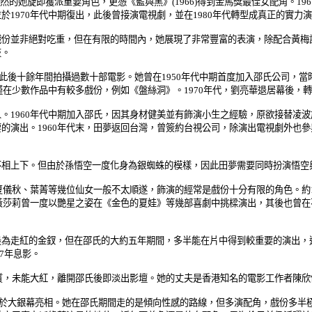
技生動自然的她旋即獲派重要角色，更憑《藍與黑》(1966)得到金馬獎最佳女配角
970年代中期復出，此後曾接演電視劇，並在1980年代轉型成真正的實力演員
並非絕對吃重，但在有限的時間內，她展現了非常豐富的表演，除配合黃梅
技。
》從影，此後十餘年間拍攝過數十部電影。她曾在1950年代中期首度加入邵氏公
僅在少數作品中有較多戲份，例如《盤絲洞》。1970年代，劉亮華退居幕後
。1960年代中期加入邵氏，因其身材健美並有飾演小生之經驗，原欲接替凌
的演出。1960年代末，田夢返回台灣，曾簽約台視公司，除演出電視劇外也參
上下。但由於孫悟空一度化身為銀蜘蛛的模樣，因此田夢需要同時扮演悟空
星運如夏儀秋、葉菁等幾位仙女一般不太順遂，飾演的經常是戲份十分有限的角色。
，黃莎莉曾一度以艷星之姿在《金色的夏娃》等幾部喜劇中挑樑演出，其後也曾
最為走紅的金釵，但在邵氏的大約五年期間，多半能在片中得到較重要的演出，
7年息影。
性質，未能大紅，離開邵氏後即淡出影壇。她的丈夫是香港知名的電影工作者陳欣
5年初次於大銀幕亮相。她在邵氏期間走的是傾向性感的路線，但多演配角，戲份多